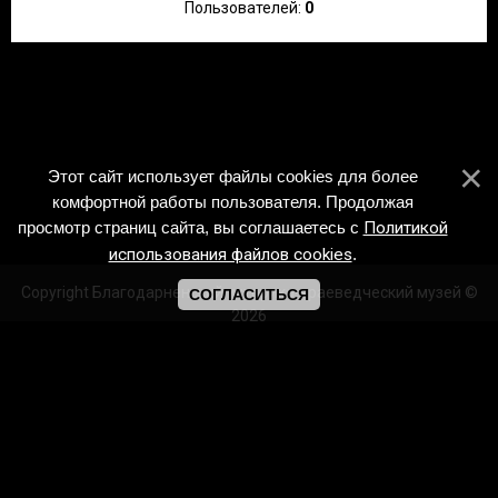
Пользователей:
0
Этот сайт использует файлы cookies для более
комфортной работы пользователя. Продолжая
просмотр страниц сайта, вы соглашаетесь с
Политикой
использования файлов cookies
.
Copyright Благодарненский историко-краеведческий музей ©
СОГЛАСИТЬСЯ
2026
Создать
бесплатный сайт
с
uCoz
/https://vk.com/id243134468
m.ok.ru/profile/531552979967