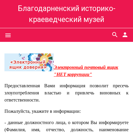
Благодарненский историко-
краеведческий музей
search
person
menu
Электронный почтовый ящик
"НЕТ коррупции"
Предоставленная Вами информация позволит пресечь
злоупотребления властью и привлечь виновных к
ответственности.
Пожалуйста, укажите в информации:
- данные должностного лица, о котором Вы информируете
(Фамилия, имя, отчество, должность, наименование