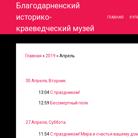
Благодарненский
историко-
ГЛАВНАЯ
КУП
краеведческий музей
Главная
»
2019
»
Апрель
30 Апреля, Вторник
13:04
С праздником!
12:59
Бессмертный полк
27 Апреля, Суббота
11:54
С праздником! Мира и счастья вашему дом