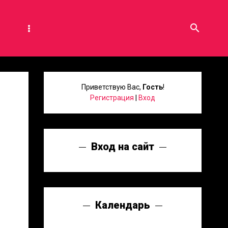
search
Приветствую Вас
,
Гость
!
Регистрация
|
Вход
Вход на сайт
Календарь