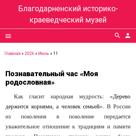
Благодарненский историко-
краеведческий музей
search
person
menu
Главная
»
2026
»
Июнь
»
11
Познавательный час «Моя
родословная»
Как гласит народная мудрость: «
Дерево
держится корнями, а человек семьей
». В России
из поколения в поколение передается
уважительное отношение к традициям и памяти