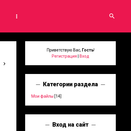
search
Приветствую Вас
,
Гость
!
Регистрация
|
Вход
Категории раздела
Мои файлы
[14]
Вход на сайт