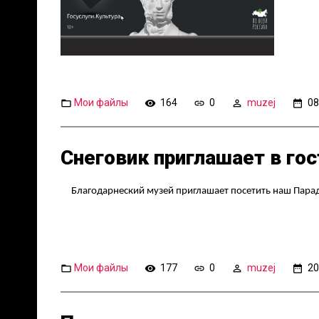
Мои файлы
164
0
muzej
08
Снеговик приглашает в го
Благодарнеский музей приглашает посетить наш Парад 
Мои файлы
177
0
muzej
20