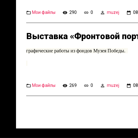
Мои файлы
290
0
muzej
08
Выставка «Фронтовой порт
графические работы из фондов Музея Победы.
Мои файлы
269
0
muzej
08