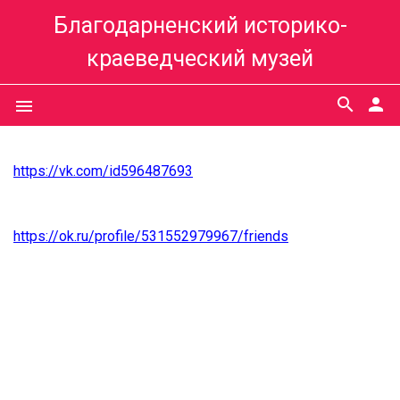
Благодарненский историко-
краеведческий музей
search
person
menu
https://vk.com/id596487693
https://ok.ru/profile/531552979967/friends