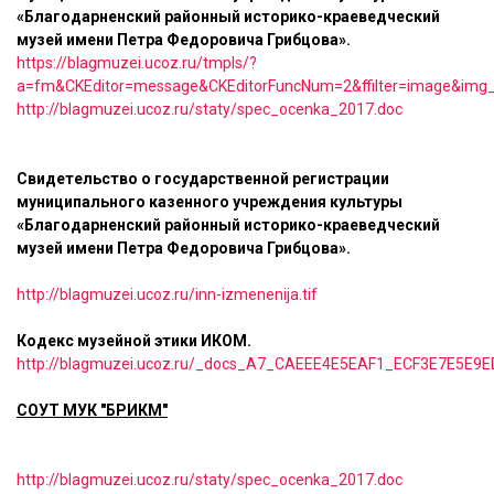
«Благодарненский районный историко-краеведческий
музей имени Петра Федоровича Грибцова».
https://blagmuzei.ucoz.ru/tmpls/?
a=fm&CKEditor=message&CKEditorFuncNum=2&ffilter=image&img
http://blagmuzei.ucoz.ru/staty/spec_ocenka_2017.doc
Свидетельство о государственной регистрации
муниципального казенного учреждения культуры
«Благодарненский районный историко-краеведческий
музей имени Петра Федоровича Грибцова».
http://blagmuzei.ucoz.ru/inn-izmenenija.tif
Кодекс музейной этики ИКОМ.
http://blagmuzei.ucoz.ru/_docs_A7_CAEEE4E5EAF1_ECF3E7E5E9E
СОУТ МУК "БРИКМ"
http://blagmuzei.ucoz.ru/staty/spec_ocenka_2017.doc