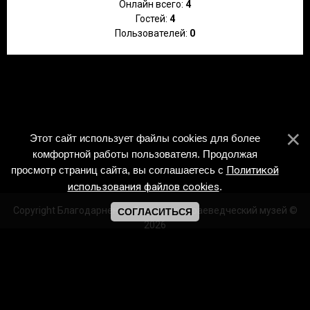
Онлайн всего:
4
Гостей:
4
Пользователей:
0
Этот сайт использует файлы cookies для более
комфортной работы пользователя. Продолжая
просмотр страниц сайта, вы соглашаетесь с
Политикой
использования файлов cookies
.
Copyright Благодарненский историко-краеведческий музей ©
СОГЛАСИТЬСЯ
2026
Создать
бесплатный сайт
с
uCoz
/https://vk.com/id243134468
m.ok.ru/profile/531552979967