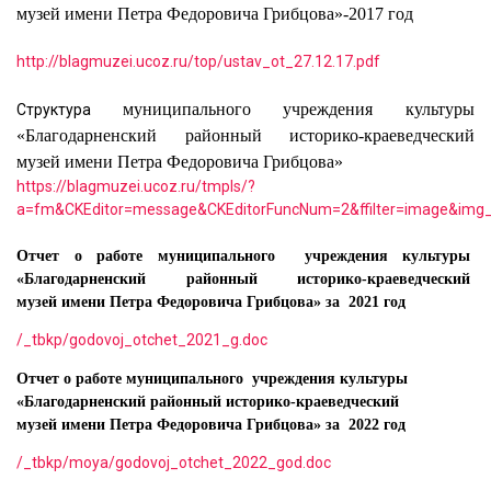
музей имени Петра Федоровича Грибцова»-2017 год
http://blagmuzei.ucoz.ru/top/us
tav_ot_27.12.17.pdf
муниципального учреждения культуры
Структура
«Благодарненский районный историко-краеведческий
музей имени Петра Федоровича Грибцова»
https://blagmuzei.ucoz.ru/tmpls/?
a=fm&CKEditor=message&CKEditorFuncNum=2&ffilter=image&img
Отчет о работе муниципального учреждения культуры
«Благодарненский районный историко-краеведческий
музей имени Петра Федоровича Грибцова»
за 2021 год
/_tbkp/godovoj_otchet_2021_g.doc
Отчет о работе муниципального учреждения культуры
«Благодарненский районный историко-краеведческий
музей имени Петра Федоровича Грибцова»
за 2022 год
/_tbkp/moya/godovoj_otchet_2022_god.doc