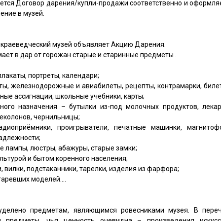
ется Договор дарения/купли-продажи соответственно и оформля
ение в музей.
 краеведческий музей объявляет Акцию Дарения.
ает в дар от горожан старые и старинные предметы .
плакаты, портреты, календари;
оты, железнодорожные и авиабилеты, рецепты, контрамарки, биле
нные ассигнации, школьные учебники, карты;
чного назначения – бутылки из-под молочных продуктов, лекар
деколонов, чернильницы;
адиоприёмники, проигрыватели, печатные машинки, магнитоф
адлежности;
е лампы, люстры, абажуры, старые замки;
ультурой и бытом коренного населения;
, вилки, подстаканники, тарелки, изделия из фарфора;
таревших моделей….
уделено предметам, являющимся ровесниками музея. В пере
 предметы, чья ценность очевидна – произведения искусс