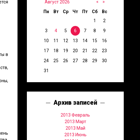
«
»
ется
Август 2026
Пн
Вт
Ср
Чт
Пт
Сб
Вс
1
2
3
4
5
6
7
8
9
10
11
12
13
14
15
16
17
18
19
20
21
22
23
ты в
24
25
26
27
28
29
30
ств,
31
оны,
Архив записей
2013 Февраль
2013 Март
2013 Май
чень
2013 Июнь
тва,