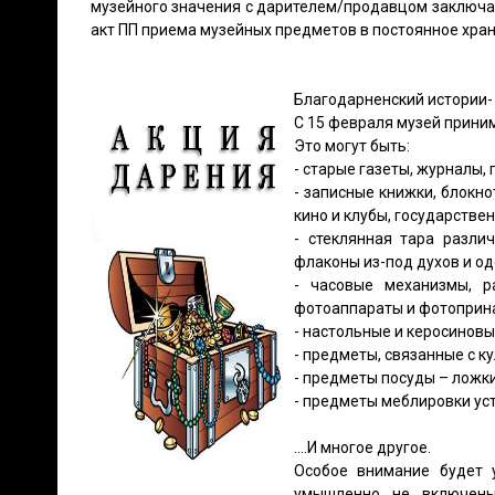
музейного значения с дарителем/продавцом заключа
акт ПП приема музейных предметов в постоянное хран
Благодарненский истории-
С 15 февраля музей приним
Это могут быть:
- старые газеты, журналы, 
- записные книжки, блокн
кино и клубы, государстве
- стеклянная тара разли
флаконы из-под духов и о
- часовые механизмы, р
фотоаппараты и фотоприн
- настольные и керосиновы
- предметы, связанные с к
- предметы посуды – ложки
- предметы меблировки ус
….И многое другое.
Особое внимание будет 
умышленно не включены