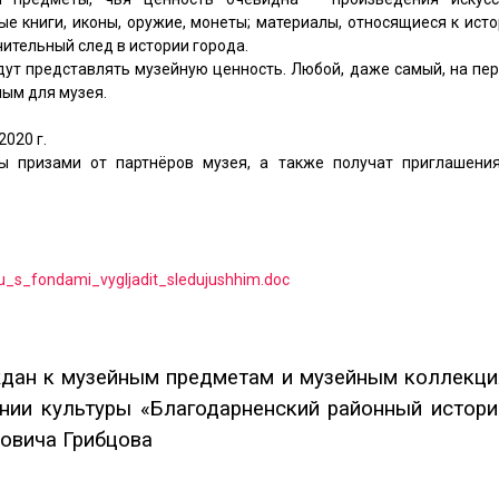
ые книги, иконы, оружие, монеты; материалы, относящиеся к ист
ительный след в истории города.
дут представлять музейную ценность. Любой, даже самый, на пе
ным для музея.
020 г.
 призами от партнёров музея, а также получат приглашени
tu_s_fondami_vygljadit_sledujushhim.doc
ждан к музейным предметам и музейным коллекци
ии культуры «Благодарненский районный истори
овича Грибцова