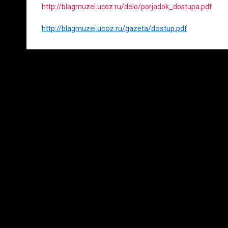
http://blagmuzei.ucoz.ru/delo/porjadok_dostupa.pdf
http://blagmuzei.ucoz.ru/gazeta/dostup.pdf