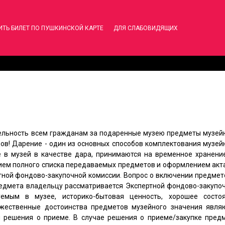
ИТЬ БИЛЕТ ПО ПУШКИНСКОЙ КАРТЕ
ДЛЯ СЛАБОВИДЯЩИХ
ельность всем гражданам за подаренные музею предметы музей
ов! Дарение - один из основных способов комплектования музей
 в музей в качестве дара, принимаются на временное хранени
ием полного списка передаваемых предметов и оформлением акт
тной фондово-закупочной комиссии. Вопрос о включении предмет
предмета владельцу рассматривается Экспертной фондово-закупо
уемым в музее, историко-бытовая ценность, хорошее состо
ожественные достоинства предметов музейного значения явля
решения о приеме. В случае решения о приеме/закупке пред