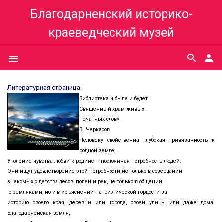
Благодарненский историко-
краеведческий музей
search
person
menu
Литературная страница.
Библиотека и была и будет
Священный храм живых
печатных слов»
В. Черкасов
Человеку свойственна глубокая привязанность к
родной земле.
Утоление чувства любви к родине – постоянная потребность людей.
Они ищут удовлетворение этой потребности не только в созерцании
знакомых с детства лесов, полей и рек, не только в общении
с земляками, но и в изъяснении патриотической гордости за
историю своего края, деревни или города, своей улицы или даже дома.
Благодарненская земля,