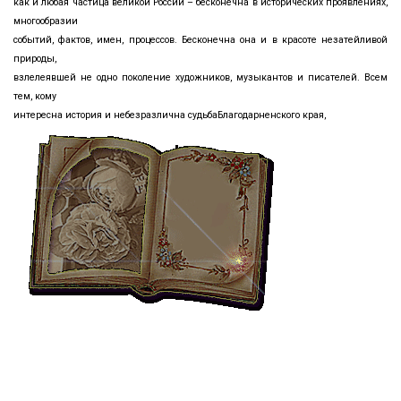
как и любая частица великой России – бесконечна в исторических проявлениях,
многообразии
событий, фактов, имен, процессов. Бесконечна она и в красоте незатейливой
природы,
взлелеявшей не одно поколение художников, музыкантов и писателей. Всем
тем, кому
интересна история и небезразлична судьбаБлагодарненского края,