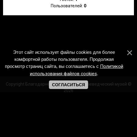
Пользователей:
0
Этот сайт использует файлы cookies для более
комфортной работы пользователя. Продолжая
просмотр страниц сайта, вы соглашаетесь с
Политикой
использования файлов cookies
.
Copyright Благодарненский историко-краеведческий музей ©
СОГЛАСИТЬСЯ
2026
Создать
бесплатный сайт
с
uCoz
/https://vk.com/id243134468
m.ok.ru/profile/531552979967