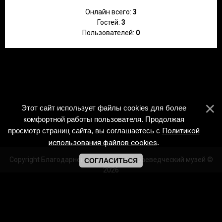
Онлайн всего:
3
Гостей:
3
Пользователей:
0
Этот сайт использует файлы cookies для более
комфортной работы пользователя. Продолжая
просмотр страниц сайта, вы соглашаетесь с
Политикой
использования файлов cookies
.
Copyright Благодарненский историко-краеведческий музей ©
СОГЛАСИТЬСЯ
2026
Создать
бесплатный сайт
с
uCoz
/https://vk.com/id243134468
m.ok.ru/profile/531552979967