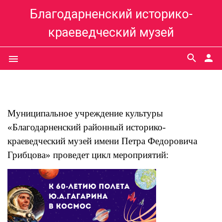
Благодарненский историко-
краеведческий музей
search
person
menu
Муниципальное учреждение культуры
«Благодарненский районный историко-
краеведческий музей имени Петра Федоровича
Грибцова» проведет цикл мероприятий: