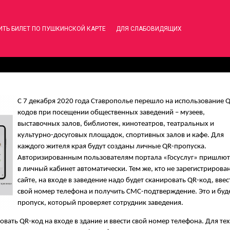
ИТЬ БИЛЕТ ПО ПУШКИНСКОЙ КАРТЕ
ДЛЯ СЛАБОВИДЯЩИХ
С 7 декабря 2020 года Ставрополье перешло на использование 
кодов при посещении общественных заведений – музеев,
выставочных залов, библиотек, кинотеатров, театральных и
культурно-досуговых площадок, спортивных залов и кафе. Для
каждого жителя края будут созданы личные QR-пропуска.
Авторизированным пользователям портала «Госуслуг» пришлют
в личный кабинет автоматически. Тем же, кто не зарегистрирован
сайте, на входе в заведение надо будет сканировать QR-код, ввес
свой номер телефона и получить СМС-подтверждение. Это и буд
пропуск, который проверяет сотрудник заведения.
ать QR-код на входе в здание и ввести свой номер телефона. Для тех