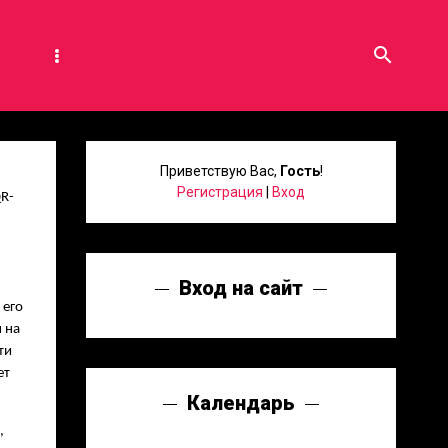
search
Приветствую Вас
,
Гость
!
Регистрация
|
Вход
QR-
Вход на сайт
 его
 на
ти
ет
Календарь
,