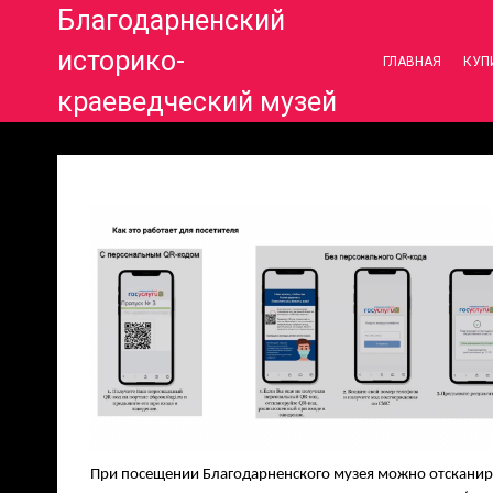
Благодарненский
историко-
ГЛАВНАЯ
КУП
краеведческий музей
При посещении Благодарненского музея можно отсканиров