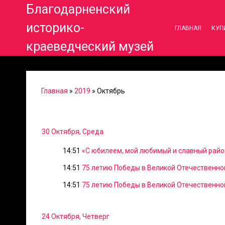
Благодарненский
историко-
ГЛАВНАЯ
КУП
краеведческий музей
Главная
»
2019
»
Октябрь
30 Октября, Среда
14:51
«С юбилеем, мой любимый и славный райо
14:51
75 летию Победы в Великой Отечественно
14:51
75 летию Победы в Великой Отечественно
24 Октября, Четверг