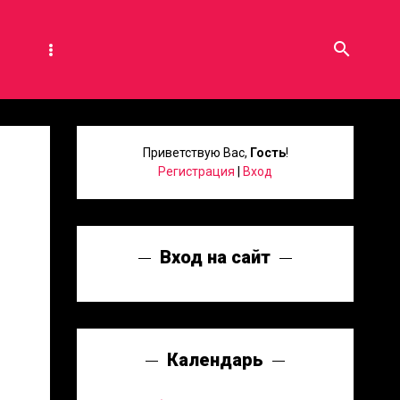
search
Приветствую Вас
,
Гость
!
Регистрация
|
Вход
Вход на сайт
Календарь