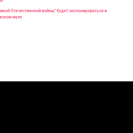
я»
икой Отечественной войны" будет экспонироваться в
еском музе