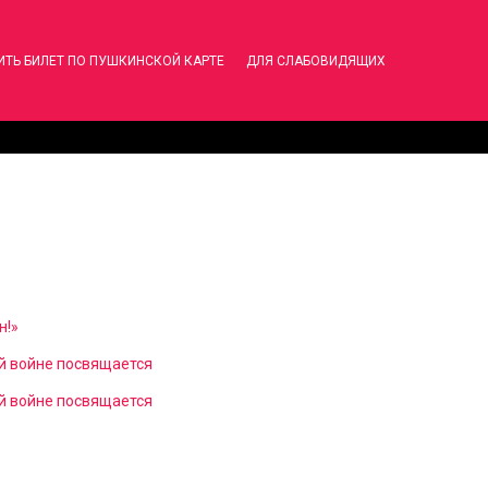
ИТЬ БИЛЕТ ПО ПУШКИНСКОЙ КАРТЕ
ДЛЯ СЛАБОВИДЯЩИХ
н!»
й войне посвящается
й войне посвящается