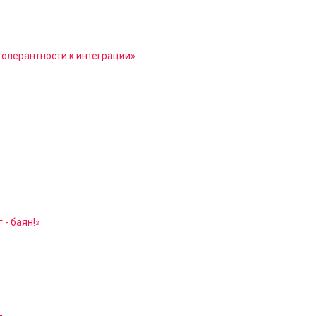
толерантности к интеграции»
 - баян!»