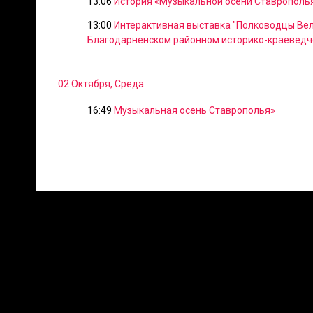
13:06
История «Музыкальной осени Ставрополь
13:00
Интерактивная выставка "Полководцы Вел
Благодарненском районном историко-краеведч
02 Октября, Среда
16:49
Музыкальная осень Ставрополья»