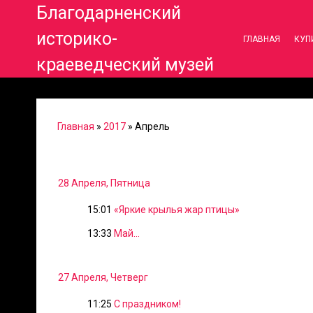
Благодарненский
историко-
ГЛАВНАЯ
КУП
краеведческий музей
Главная
»
2017
»
Апрель
28 Апреля, Пятница
15:01
«Яркие крылья жар птицы»
13:33
Май...
27 Апреля, Четверг
11:25
С праздником!