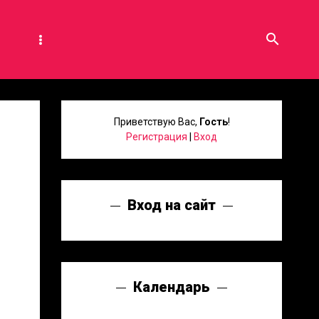
search
Приветствую Вас
,
Гость
!
Регистрация
|
Вход
Вход на сайт
Календарь