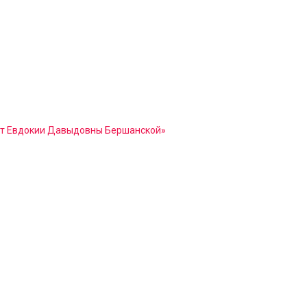
ст Евдокии Давыдовны Бершанской»