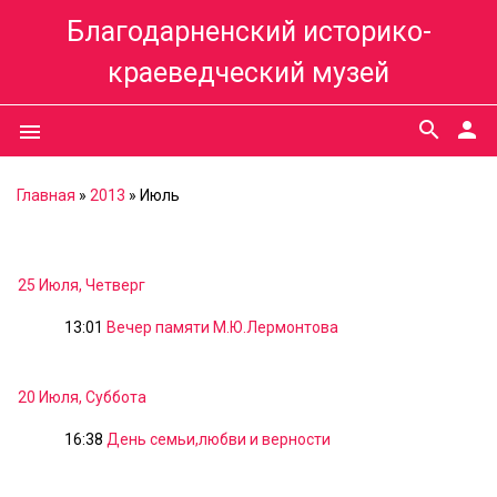
Благодарненский историко-
краеведческий музей
search
person
menu
Главная
»
2013
»
Июль
25 Июля, Четверг
13:01
Вечер памяти М.Ю.Лермонтова
20 Июля, Суббота
16:38
День семьи,любви и верности