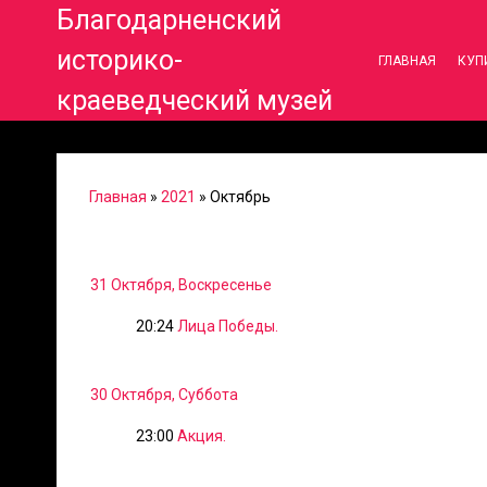
Благодарненский
историко-
ГЛАВНАЯ
КУП
краеведческий музей
Главная
»
2021
»
Октябрь
31 Октября, Воскресенье
20:24
Лица Победы.
30 Октября, Суббота
23:00
Акция.