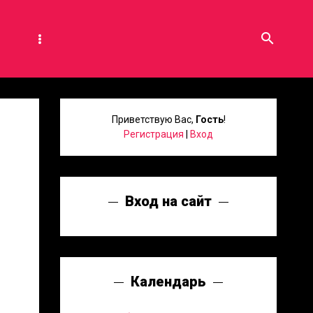
search
Приветствую Вас
,
Гость
!
Регистрация
|
Вход
Вход на сайт
Календарь