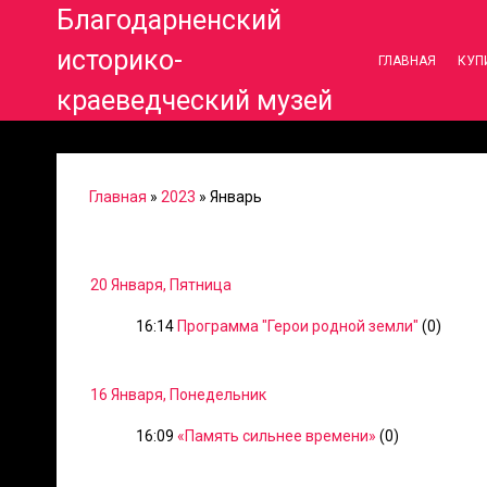
Благодарненский
историко-
ГЛАВНАЯ
КУП
краеведческий музей
Главная
»
2023
»
Январь
20 Января, Пятница
16:14
Программа "Герои родной земли"
(0)
16 Января, Понедельник
16:09
«Память сильнее времени»
(0)