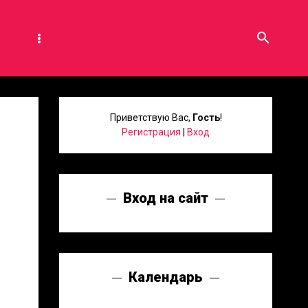
search
Приветствую Вас
,
Гость
!
Регистрация
|
Вход
Вход на сайт
Календарь