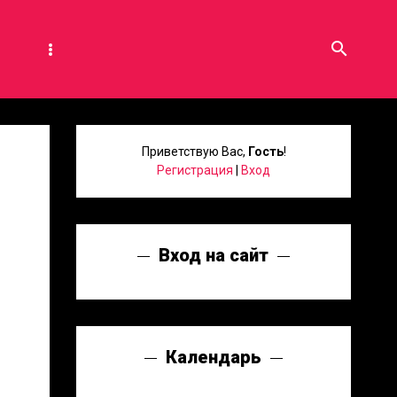
search
Приветствую Вас
,
Гость
!
Регистрация
|
Вход
Вход на сайт
Календарь