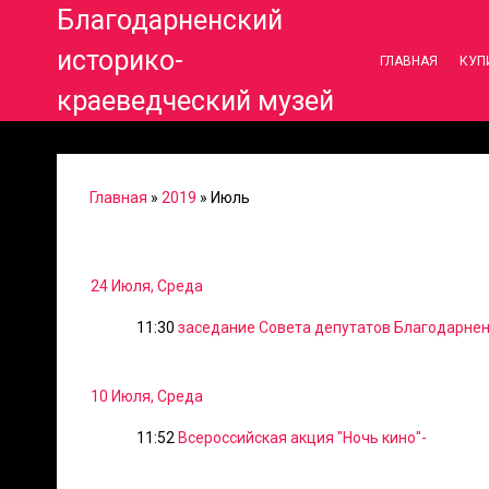
Благодарненский
историко-
ГЛАВНАЯ
КУП
краеведческий музей
Главная
»
2019
»
Июль
24 Июля, Среда
11:30
заседание Совета депутатов Благодарнен
10 Июля, Среда
11:52
Всероссийская акция "Ночь кино"-