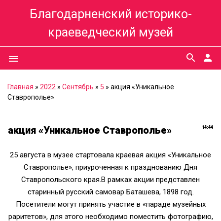
Благодарненский историко-
краеведческий музей
search
person
menu
Главная
»
2022
»
Сентябрь
»
5
» акция «Уникальное
Ставрополье»
акция «Уникальное Ставрополье»
14:44
25 августа в музее стартовала краевая акция «Уникальное
Ставрополье», приуроченная к празднованию Дня
Ставропольского края.В рамках акции представлен
старинный русский самовар Баташева, 1898 год.
Посетители могут принять участие в «параде музейных
раритетов», для этого необходимо поместить фотографию,