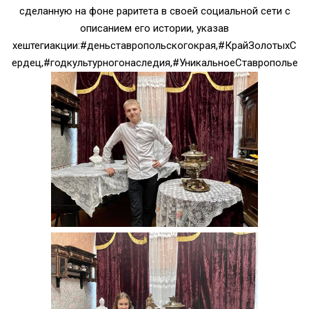
сделанную на фоне раритета в своей социальной сети с
описанием его истории, указав
хештегиакции:#деньставропольскогокрая,#КрайЗолотыхС
ердец,#годкультурногонаследия,#УникальноеСтаврополье