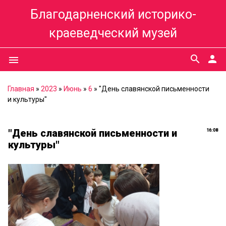
Благодарненский историко-
краеведческий музей
search
person
menu
Главная
»
2023
»
Июнь
»
6
» "День славянской письменности
и культуры"
"День славянской письменности и
16:08
культуры"