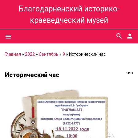
Благодарненский историко-
краеведческий музей
search
person
menu
Главная
»
2022
»
Сентябрь
»
9
» Исторический час
Исторический час
14:11