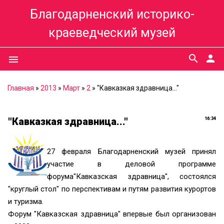
Благодарненский историко-
краеведческий музей
search
person
menu
Главная
»
2013
»
Март
»
2
» "Кавказкая здравница..."
"Кавказкая здравница..."
16:34
27 февраля Благодарненский музей принял
участие в деловой программе
форума"Кавказская здравница", состоялся
"круглый стол" по перспективам и путям развития курортов
и туризма.
Форум "Кавказская здравница" впервые был организован