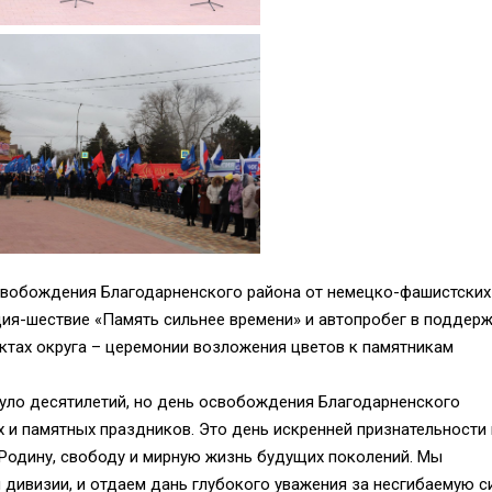
освобождения Благодарненского района от немецко-фашистских
ция-шествие «Память сильнее времени» и автопробег в поддер
нктах округа – церемонии возложения цветов к памятникам
нуло десятилетий, но день освобождения Благодарненского
х и памятных праздников. Это день искренней признательности 
 Родину, свободу и мирную жизнь будущих поколений. Мы
дивизии, и отдаем дань глубокого уважения за несгибаемую с