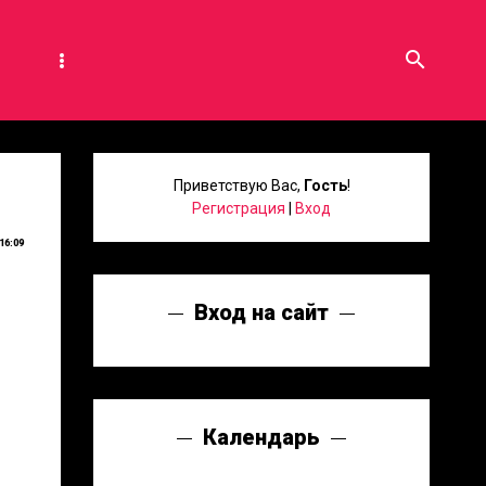
search
Приветствую Вас
,
Гость
!
Регистрация
|
Вход
16:09
Вход на сайт
Календарь