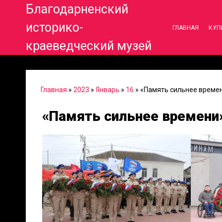
Благодарненский
историко-
ГЛАВНАЯ
КУП
краеведческий музей
Главная
»
2023
»
Январь
»
16
» «Память сильнее време
«Память сильнее времени